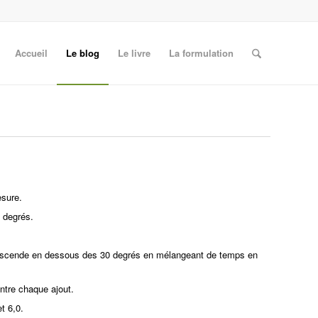
Accueil
Le blog
Le livre
La formulation
esure.
 degrés.
l descende en dessous des 30 degrés en mélangeant de temps en
entre chaque ajout.
et 6,0.