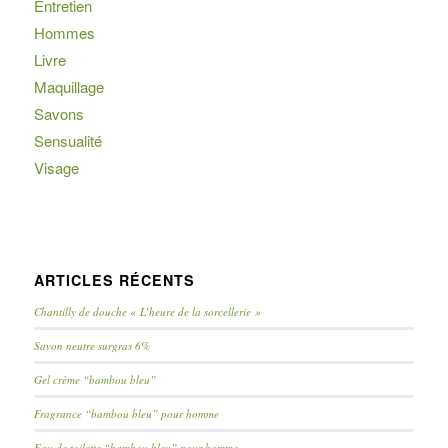
Entretien
Hommes
Livre
Maquillage
Savons
Sensualité
Visage
ARTICLES RÉCENTS
Chantilly de douche « L’heure de la sorcellerie »
Savon neutre surgras 6%
Gel crème “bambou bleu”
Fragrance “bambou bleu” pour homme
Eau de toilette “bambou bleu” pour homme