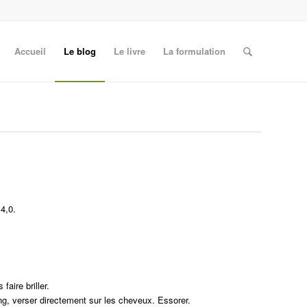
Accueil
Le blog
Le livre
La formulation
 4,0.
aire briller.
ng, verser directement sur les cheveux. Essorer.